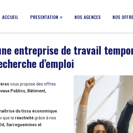
ACCUEIL
PRESENTATION
NOS AGENCES
NOS OFFRE
une entreprise de travail tempor
echerche d’emploi
ières
vous propose
des offres
avaux Publics, Bâtiment,
aîtrise du tissu économique
.
i que la
réactivité
grâce à
nos
ld, Sarreguemines et