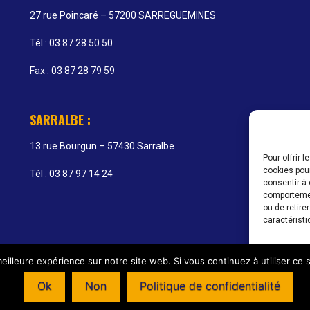
27 rue Poincaré – 57200 SARREGUEMINES
Tél : 03 87 28 50 50
Fax : 03 87 28 79 59
SARRALBE :
13 rue Bourgun – 57430 Sarralbe
Pour offrir 
cookies pour
Tél : 03 87 97 14 24
consentir à 
comportement
ou de retire
caractéristi
Ac
eilleure expérience sur notre site web. Si vous continuez à utiliser ce
’ouverture de nos agences : Du lundi au vendredi 08h00 - 12h00 / 14
Ok
Non
Politique de confidentialité
G-WENDEL – SàRL au capital de 47 000 € - SIRET : 438 622 243 000 22 - Création 