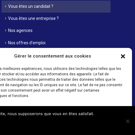
Vous êtes un candidat ?
Vous êtes une entreprise ?
Nos agences
Nos offres d’emploi
Actualités
Gérer le consentement aux cookies
Contact
les meilleures expériences, nous utilisons des technologies telles que les
 stocker et/ou accéder aux informations des appareils. Le fait de
Mentions Légales / Crédits
ces technologies nous permettra de traiter des données telles que le
 de navigation ou les ID uniques sur ce site. Le fait de ne pas consentir
r son consentement peut avoir un effet négatif sur certaines
Politique de cookies (UE)
ques et fonctions.
cepter
Refuser
Voir les préférences
 site, nous supposerons que vous en êtes satisfait.
h00 - 18h00
Politique de cookies
Mentions Légales / Crédits
et programmation de sites internet :
Déclic communication