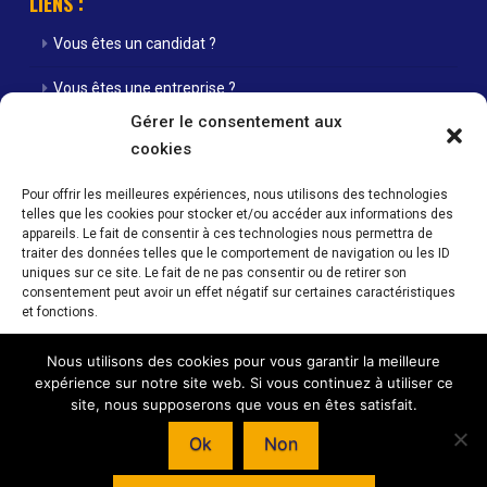
LIENS :
Vous êtes un candidat ?
Vous êtes une entreprise ?
Gérer le consentement aux
Nos agences
cookies
Nos offres d’emploi
Pour offrir les meilleures expériences, nous utilisons des technologies
telles que les cookies pour stocker et/ou accéder aux informations des
Actualités
appareils. Le fait de consentir à ces technologies nous permettra de
traiter des données telles que le comportement de navigation ou les ID
Contact
uniques sur ce site. Le fait de ne pas consentir ou de retirer son
consentement peut avoir un effet négatif sur certaines caractéristiques
Mentions Légales / Crédits
et fonctions.
Politique de cookies (UE)
Nous utilisons des cookies pour vous garantir la meilleure
Accepter
expérience sur notre site web. Si vous continuez à utiliser ce
site, nous supposerons que vous en êtes satisfait.
Refuser
Horaires d’ouverture de nos agences : Du lundi au vendredi 08h00 -
Ok
Non
12h00 / 14h00 - 18h00
Voir les préférences
© INTERIM SANS FRONTIERE - 59 RUE NATIONALE - 57350 STIRING-WENDEL –