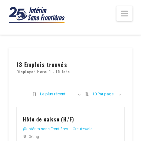
Nav
13
Emplois trouvés
Displayed Here: 1 - 10 Jobs
Le plus récent
10 Par page
Hôte de caisse (H/F)
@ Intérim sans Frontières – Creutzwald
Œting