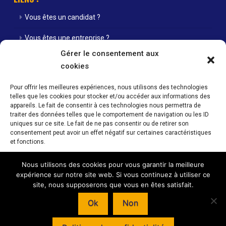
Vous êtes un candidat ?
Vous êtes une entreprise ?
Gérer le consentement aux
Nos agences
cookies
Nos offres d’emploi
Pour offrir les meilleures expériences, nous utilisons des technologies
telles que les cookies pour stocker et/ou accéder aux informations des
Actualités
appareils. Le fait de consentir à ces technologies nous permettra de
traiter des données telles que le comportement de navigation ou les ID
Contact
uniques sur ce site. Le fait de ne pas consentir ou de retirer son
consentement peut avoir un effet négatif sur certaines caractéristiques
Mentions Légales / Crédits
et fonctions.
Politique de cookies (UE)
Nous utilisons des cookies pour vous garantir la meilleure
Accepter
expérience sur notre site web. Si vous continuez à utiliser ce
site, nous supposerons que vous en êtes satisfait.
Refuser
Horaires d’ouverture de nos agences : Du lundi au vendredi 08h00 -
Ok
Non
12h00 / 14h00 - 18h00
Voir les préférences
© INTERIM SANS FRONTIERE - 59 RUE NATIONALE - 57350 STIRING-WENDEL –