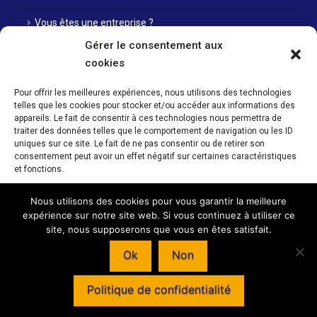
Vous êtes une entreprise ?
Gérer le consentement aux
Nos agences
cookies
Nos offres d’emploi
Pour offrir les meilleures expériences, nous utilisons des technologies
telles que les cookies pour stocker et/ou accéder aux informations des
Actualités
appareils. Le fait de consentir à ces technologies nous permettra de
traiter des données telles que le comportement de navigation ou les ID
Contact
uniques sur ce site. Le fait de ne pas consentir ou de retirer son
consentement peut avoir un effet négatif sur certaines caractéristiques
Mentions Légales / Crédits
et fonctions.
Politique de cookies (UE)
Nous utilisons des cookies pour vous garantir la meilleure
Accepter
expérience sur notre site web. Si vous continuez à utiliser ce
site, nous supposerons que vous en êtes satisfait.
Refuser
Horaires d’ouverture de nos agences : Du lundi au vendredi 08h00 -
Ok
Non
12h00 / 14h00 - 18h00
Voir les préférences
© INTERIM SANS FRONTIERE - 59 RUE NATIONALE - 57350 STIRING-WENDEL –
Politique de confidentialité
SàRL au capital de 47 000 € - SIRET : 438 622 243 000 22 - Création et
programmation de sites internet :
Déclic communication
Politique de cookies
Mentions Légales / Crédits