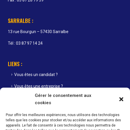
Fax : 03 87 28 79 59
SARRALBE :
13 rue Bourgun – 57430 Sarralbe
Tél : 03 87 97 14 24
LIENS :
Vous êtes un candidat ?
Vous êtes une entreprise ?
Gérer le consentement aux
Nos agences
cookies
Nos offres d’emploi
Pour offrir les meilleures expériences, nous utilisons des technologies
telles que les cookies pour stocker et/ou accéder aux informations des
Actualités
appareils. Le fait de consentir à ces technologies nous permettra de