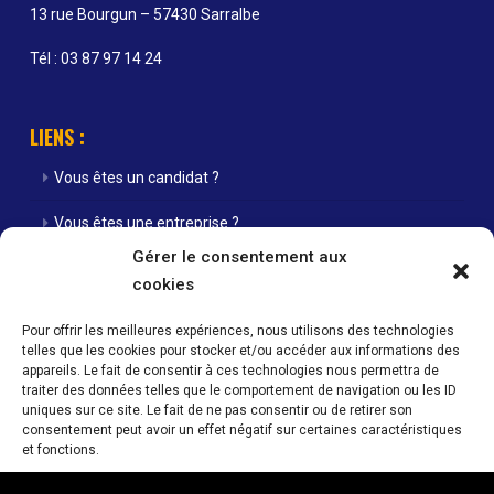
13 rue Bourgun – 57430 Sarralbe
Tél : 03 87 97 14 24
LIENS :
Vous êtes un candidat ?
Vous êtes une entreprise ?
Gérer le consentement aux
Nos agences
cookies
Nos offres d’emploi
Pour offrir les meilleures expériences, nous utilisons des technologies
telles que les cookies pour stocker et/ou accéder aux informations des
Actualités
appareils. Le fait de consentir à ces technologies nous permettra de
traiter des données telles que le comportement de navigation ou les ID
Contact
uniques sur ce site. Le fait de ne pas consentir ou de retirer son
consentement peut avoir un effet négatif sur certaines caractéristiques
Mentions Légales / Crédits
et fonctions.
Politique de cookies (UE)