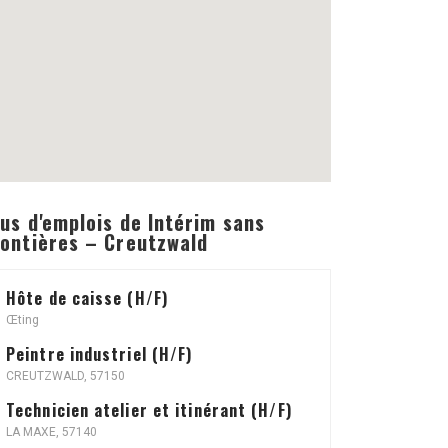
us d'emplois de Intérim sans
rontières – Creutzwald
Hôte de caisse (H/F)
Œting
Peintre industriel (H/F)
CREUTZWALD, 57150
Technicien atelier et itinérant (H/F)
LA MAXE, 57140