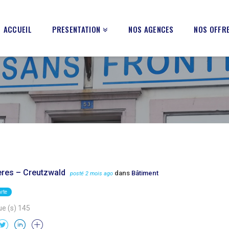
ACCUEIL
PRESENTATION
NOS AGENCES
NOS OFFRE
ères – Creutzwald
dans
Bâtiment
posté 2 mois ago
arte
e (s) 145