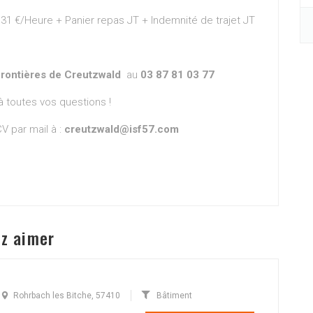
.31 €/Heure + Panier repas JT + Indemnité de trajet JT
Frontières de Creutzwald
au
03 87 81 03 77
à toutes vos questions !
V par mail à :
creutzwald@isf57.com
ez aimer
)
Rohrbach les Bitche, 57410
Bâtiment