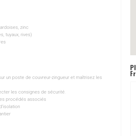
 ardoises, zinc
s, tuyaux, rives)
res
Pl
F
r un poste de couvreur-zingueur et maîtrisez les
ecter les consignes de sécurité.
 des procédés associés
’isolation
antier