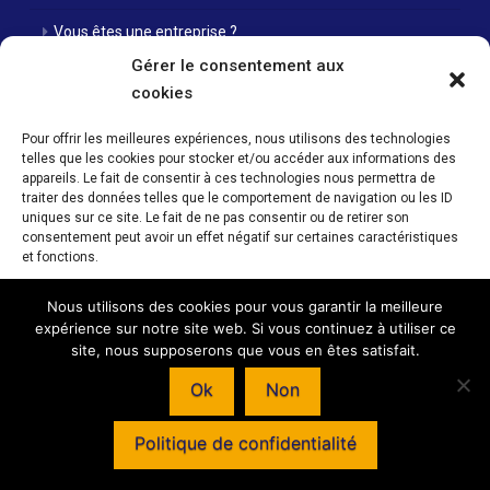
Vous êtes une entreprise ?
Gérer le consentement aux
Nos agences
cookies
Nos offres d’emploi
Pour offrir les meilleures expériences, nous utilisons des technologies
telles que les cookies pour stocker et/ou accéder aux informations des
Actualités
appareils. Le fait de consentir à ces technologies nous permettra de
traiter des données telles que le comportement de navigation ou les ID
Contact
uniques sur ce site. Le fait de ne pas consentir ou de retirer son
consentement peut avoir un effet négatif sur certaines caractéristiques
Mentions Légales / Crédits
et fonctions.
Politique de cookies (UE)
Nous utilisons des cookies pour vous garantir la meilleure
Accepter
expérience sur notre site web. Si vous continuez à utiliser ce
site, nous supposerons que vous en êtes satisfait.
Refuser
Horaires d’ouverture de nos agences : Du lundi au vendredi 08h00 -
Ok
Non
12h00 / 14h00 - 18h00
Voir les préférences
© INTERIM SANS FRONTIERE - 59 RUE NATIONALE - 57350 STIRING-WENDEL –
Politique de confidentialité
SàRL au capital de 47 000 € - SIRET : 438 622 243 000 22 - Création et
programmation de sites internet :
Déclic communication
Politique de cookies
Mentions Légales / Crédits