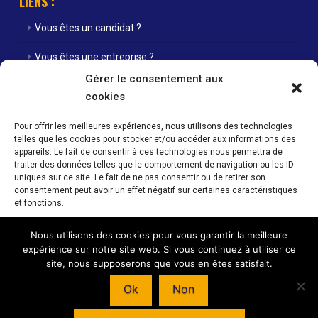
LIENS :
Vous êtes un candidat ?
Vous êtes une entreprise ?
Gérer le consentement aux
Nos agences
cookies
Nos offres d’emploi
Pour offrir les meilleures expériences, nous utilisons des technologies
telles que les cookies pour stocker et/ou accéder aux informations des
Actualités
appareils. Le fait de consentir à ces technologies nous permettra de
traiter des données telles que le comportement de navigation ou les ID
Contact
uniques sur ce site. Le fait de ne pas consentir ou de retirer son
consentement peut avoir un effet négatif sur certaines caractéristiques
Mentions Légales / Crédits
et fonctions.
Politique de cookies (UE)
Nous utilisons des cookies pour vous garantir la meilleure
Accepter
expérience sur notre site web. Si vous continuez à utiliser ce
site, nous supposerons que vous en êtes satisfait.
Refuser
Horaires d’ouverture de nos agences : Du lundi au vendredi 08h00 -
Ok
Non
12h00 / 14h00 - 18h00
Voir les préférences
© INTERIM SANS FRONTIERE - 59 RUE NATIONALE - 57350 STIRING-WENDEL –