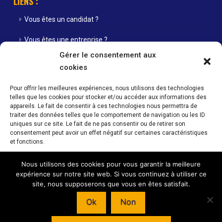
LIENS :
Vous êtes un candidat ?
Vous êtes une entreprise ?
Gérer le consentement aux
Nos agences
cookies
Nos offres d’emploi
Pour offrir les meilleures expériences, nous utilisons des technologies
telles que les cookies pour stocker et/ou accéder aux informations des
Actualités
appareils. Le fait de consentir à ces technologies nous permettra de
traiter des données telles que le comportement de navigation ou les ID
Contact
uniques sur ce site. Le fait de ne pas consentir ou de retirer son
consentement peut avoir un effet négatif sur certaines caractéristiques
Mentions Légales / Crédits
et fonctions.
Politique de cookies (UE)
Nous utilisons des cookies pour vous garantir la meilleure
Accepter
expérience sur notre site web. Si vous continuez à utiliser ce
site, nous supposerons que vous en êtes satisfait.
Refuser
Horaires d’ouverture de nos agences : Du lundi au vendredi 08h00 -
Ok
Non
12h00 / 14h00 - 18h00
Voir les préférences
© INTERIM SANS FRONTIERE - 59 RUE NATIONALE - 57350 STIRING-WENDEL –