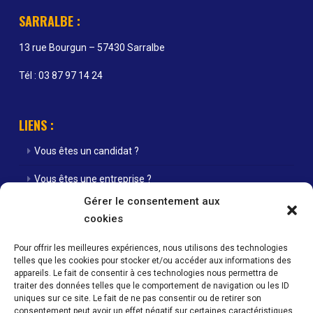
SARRALBE :
13 rue Bourgun – 57430 Sarralbe
Tél : 03 87 97 14 24
LIENS :
Vous êtes un candidat ?
Vous êtes une entreprise ?
Gérer le consentement aux
Nos agences
cookies
Nos offres d’emploi
Pour offrir les meilleures expériences, nous utilisons des technologies
telles que les cookies pour stocker et/ou accéder aux informations des
Actualités
appareils. Le fait de consentir à ces technologies nous permettra de
traiter des données telles que le comportement de navigation ou les ID
Contact
uniques sur ce site. Le fait de ne pas consentir ou de retirer son
consentement peut avoir un effet négatif sur certaines caractéristiques