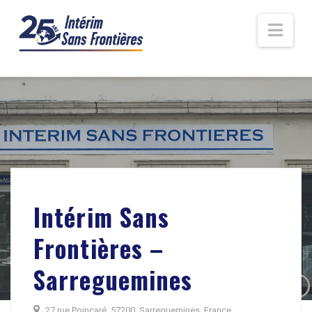
Nav
Intérim Sans
Frontières –
Sarreguemines
27 rue Poincaré, 57200, Sarreguemines, France