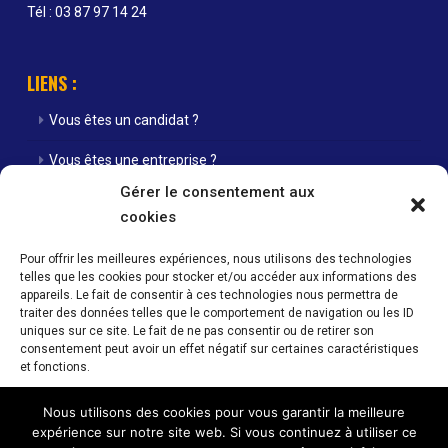
Tél : 03 87 97 14 24
LIENS :
Vous êtes un candidat ?
Vous êtes une entreprise ?
Gérer le consentement aux
Nos agences
cookies
Nos offres d’emploi
Pour offrir les meilleures expériences, nous utilisons des technologies
telles que les cookies pour stocker et/ou accéder aux informations des
Actualités
appareils. Le fait de consentir à ces technologies nous permettra de
traiter des données telles que le comportement de navigation ou les ID
Contact
uniques sur ce site. Le fait de ne pas consentir ou de retirer son
consentement peut avoir un effet négatif sur certaines caractéristiques
Mentions Légales / Crédits
et fonctions.
Politique de cookies (UE)
Nous utilisons des cookies pour vous garantir la meilleure
Accepter
expérience sur notre site web. Si vous continuez à utiliser ce