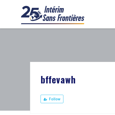
bffevawh
Follow