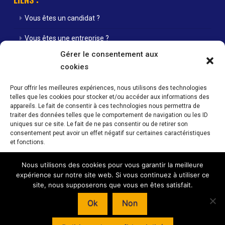
Vous êtes un candidat ?
Vous êtes une entreprise ?
Gérer le consentement aux
Nos agences
cookies
Nos offres d’emploi
Pour offrir les meilleures expériences, nous utilisons des technologies
telles que les cookies pour stocker et/ou accéder aux informations des
Actualités
appareils. Le fait de consentir à ces technologies nous permettra de
traiter des données telles que le comportement de navigation ou les ID
Contact
uniques sur ce site. Le fait de ne pas consentir ou de retirer son
consentement peut avoir un effet négatif sur certaines caractéristiques
Mentions Légales / Crédits
et fonctions.
Politique de cookies (UE)
Nous utilisons des cookies pour vous garantir la meilleure
Accepter
expérience sur notre site web. Si vous continuez à utiliser ce
site, nous supposerons que vous en êtes satisfait.
Refuser
Horaires d’ouverture de nos agences : Du lundi au vendredi 08h00 -
Ok
Non
12h00 / 14h00 - 18h00
Voir les préférences
© INTERIM SANS FRONTIERE - 59 RUE NATIONALE - 57350 STIRING-WENDEL –