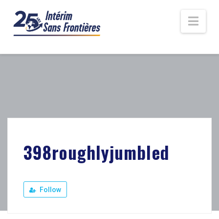
Nav
398roughlyjumbled
Follow