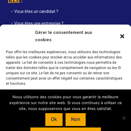
LIENS :
Vous êtes un candidat ?
Vous êtes une entreprise ?
Gérer le consentement aux
Nos agences
cookies
Nos offres d’emploi
Pour offrir les meilleures expériences, nous utilisons des technologies
telles que les cookies pour stocker et/ou accéder aux informations des
Actualités
appareils. Le fait de consentir à ces technologies nous permettra de
traiter des données telles que le comportement de navigation ou les ID
Contact
uniques sur ce site. Le fait de ne pas consentir ou de retirer son
consentement peut avoir un effet négatif sur certaines caractéristiques
Mentions Légales / Crédits
et fonctions.
Politique de cookies (UE)
Nous utilisons des cookies pour vous garantir la meilleure
Accepter
expérience sur notre site web. Si vous continuez à utiliser ce
site, nous supposerons que vous en êtes satisfait.
Refuser
Horaires d’ouverture de nos agences : Du lundi au vendredi 08h00 -
Ok
Non
12h00 / 14h00 - 18h00
Voir les préférences
© INTERIM SANS FRONTIERE - 59 RUE NATIONALE - 57350 STIRING-WENDEL –